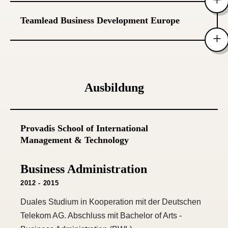
Restrutktuierung des Sales-Teams und Führung
DuMont Next GmbH & Co. KG
von 8 Mitarbeitern. Entwicklung der strategischen
Teamlead Business Development Europe
2019 - 2020
Produktausrichtung und Vermarktungsstrategie.
Aufbau der E-Commerce Abteilung und Etablierung
Ao.com
des neuen Erlösstroms "E-Commerce" innerhalb
2016 - 2019
der DuMont Mediengruppe
Strategischer Aufbau des Affliate-Marketing sowie
Ausbildung
Marktplatzgeschäftes.
Provadis School of International
Management & Technology
Business Administration
2012 - 2015
Duales Studium in Kooperation mit der Deutschen
Telekom AG. Abschluss mit Bachelor of Arts -