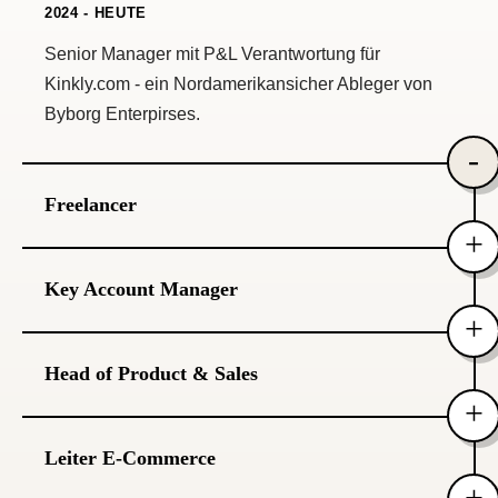
2024 - HEUTE
Senior Manager mit P&L Verantwortung für
Kinkly.com - ein Nordamerikansicher Ableger von
Byborg Enterpirses.
Freelancer
Selbstständig
Key Account Manager
2021 -
HEUTE
Beratung zu den Themen Amazon Seller/Vendor, E-
Amazon Services Europe Sàrl
Commerce und Online-Marketing.
Head of Product & Sales
2021 - 2023
Strategische Betreuung von Amazon Verkäufern mit
DuoDecad IT Services S.á.r.l.
Fokus auf internationale Expansion
Leiter E-Commerce
2020 - 2021