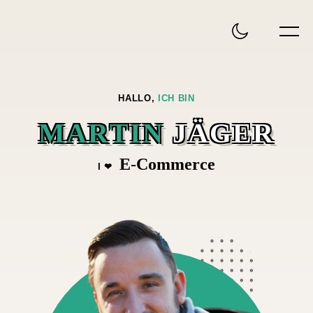
HALLO,
ICH BIN
M
A
R
T
I
N
J
Ä
G
E
R
E-Commerce
I ❤