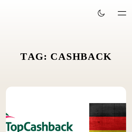
T
A
G
:
C
A
S
H
B
A
C
K