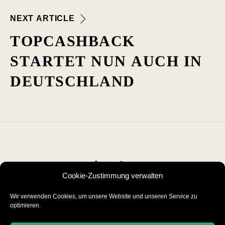
N
E
X
T
A
R
T
I
C
L
E
T
O
P
C
A
S
H
B
A
C
K
S
T
A
R
T
E
T
N
U
N
A
U
C
H
I
N
D
E
U
T
S
C
H
L
A
N
D
Cookie-Zustimmung verwalten
MADE WITH ♥
IN LUXEMBOURG
Wir verwenden Cookies, um unsere Website und unseren Service zu
optimieren.
Visit my other pages: